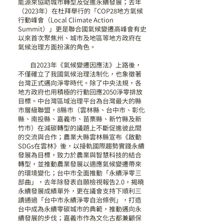
能源來協助城市轉型及促進永續發展；去年
（2023年）在杜拜舉行的「COP28地方氣候
行動峰會（Local Climate Action
Summit）」更是聯合國氣候變遷高峰會有史
以來首次聚焦州、城市及地區等地方政府在
氣候治理方面扮演的角色。
自2023年《氣候變遷因應法》上路後，
不僅確立了我國氣候治理法制化，也象徵著
台灣正式邁向淨零時代。除了中央法規，各
地方政府也用積極的行動回應2050淨零排放
目標。中台灣區域治理平台為台灣最大的縣
市層級聯盟，8縣市（雲林縣、台中市、彰化
縣、南投縣、嘉義市、苗栗縣、新竹縣及新
竹市）在減碳轉型的議題上不斷促進彼此間
的交流與合作；農業大縣雲林縣宣布《啟動
SDGs在雲林》後，以接軌國際趨勢實踐永續
發展為目標，致力於農業與智慧科技的結合
轉型，並推動農業發展以適應氣候變遷帶來
的環境變化；台中市全面推動「永續淨零三
部曲」，去年除發表自願檢視報告2.0，揭曉
永續發展成績單外，更在議會支持下順利三
讀通過「台中市永續淨零自治條例」，打造
台中成為永續零碳城市的典範，推動邁向永
續發展的步伐；嘉義市作為文化古都兼顧保