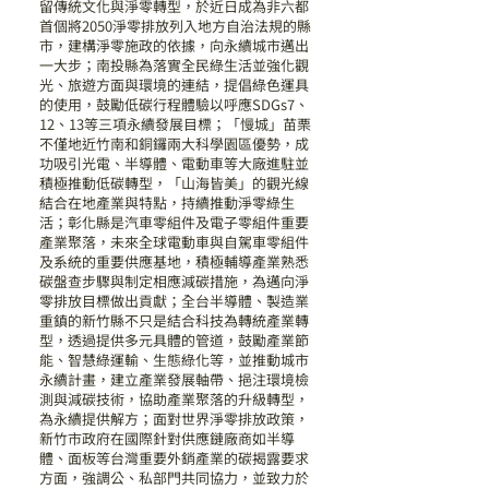
留傳統文化與淨零轉型，於近日成為非六都
首個將2050淨零排放列入地方自治法規的縣
市，建構淨零施政的依據，向永續城市邁出
一大步；南投縣為落實全民綠生活並強化觀
光、旅遊方面與環境的連結，提倡綠色運具
的使用，鼓勵低碳行程體驗以呼應SDGs7、
12、13等三項永續發展目標；「慢城」苗栗
不僅地近竹南和銅鑼兩大科學園區優勢，成
功吸引光電、半導體、電動車等大廠進駐並
積極推動低碳轉型，「山海皆美」的觀光線
結合在地產業與特點，持續推動淨零綠生
活；彰化縣是汽車零組件及電子零組件重要
產業聚落，未來全球電動車與自駕車零組件
及系統的重要供應基地，積極輔導產業熟悉
碳盤查步驟與制定相應減碳措施，為邁向淨
零排放目標做出貢獻；全台半導體、製造業
重鎮的新竹縣不只是結合科技為轉統產業轉
型，透過提供多元具體的管道，鼓勵產業節
能、智慧綠運輸、生態綠化等，並推動城市
永續計畫，建立產業發展軸帶、挹注環境檢
測與減碳技術，協助產業聚落的升級轉型，
為永續提供解方；面對世界淨零排放政策，
新竹市政府在國際針對供應鏈廠商如半導
體、面板等台灣重要外銷產業的碳揭露要求
方面，強調公、私部門共同協力，並致力於