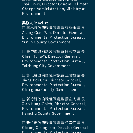
Tsai Lin-Yi, Director General, Climate
Change Administration, Ministry of
Environment
與談人Panelist
❏ 雲林縣政府環境保護局 張喬維 局長
Zhang Qiao-Wei, Director General,
Environmental Protection Bureau,
Yunlin County Government
❏ 臺中市政府環境保護局 陳宏益 局長
Chen Hung-Yi, Director General,
Environmental Protection Bureau,
Taichung City Government
❏ 彰化縣政府環境保護局 江培根 局長
Jiang Pei-Gen, Director General,
Environmental Protection Bureau,
Changhua County Government
❏ 新竹縣政府環境保護局 蕭宏杰 局長
Xiao Hung-Chieh, Director General,
Environmental Protection Bureau,
Hsinchu County Government
❏ 新竹市政府環境保護局 江盛任 局長
Chiang Cheng-Jen, Director General,
Environmental Protection Bureau,