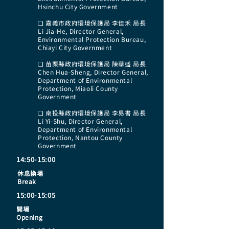
Hsinchu City Government
❏ 嘉義市政府環境保護局 李佳禾 局長
Li Jia-He, Director General,
Environmental Protection Bureau,
Chiayi City Government
❏ 苗栗縣政府環境保護局 陳華盛 局長
Chen Hua-Sheng, Director General,
Department of Environmental
Protection, Miaoli County
Government
❏ 南投縣政府環境保護局 李易書 局長
Li Yi-Shu, Director General,
Department of Environmental
Protection, Nantou County
Government
14:50-15:00
休息換場
Break
15:00-15:05
開場
Opening