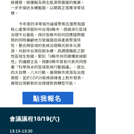
綠建築、綠運輸及再生能源等層面的推廣，
一步步接近永續藍圖，以期真正落實淨零目
標。
今年度的淨零城市論壇聚焦在匯聚我國
核心產業命脈的中台灣8縣市。透過深化區域
治理平台量能，探討各縣市如何因應國際趨
勢的同時兼顧地方發展路徑與產業聚落特
性，整合跨區域的氣候治理模式與多元資
源，共創中台灣低碳永續、具調適機能之韌
性區域生態圈。緊扣「8縣市共同建構氣候韌
性」的議題主旨，規劃8縣市首長代表共同簽
署「科學為本的區域氣候行動倡議」，提出
四大目標、八大行動，展現縣市資源及治理
稟賦，並於COP29氣候高峰會上對外發表，
展現台灣嶄新的治理樣態與轉型可能。
點我報名
會議議程10/19(六)
13:15-13:30