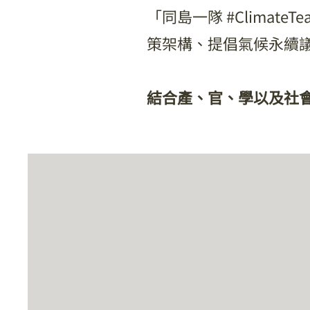
「同島一隊 #Climat
策架構、提倡氣候永續
​結合產、官、學以及社